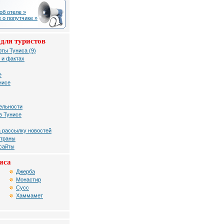
об отеле »
 о попутчике »
для туристов
рты Туниса (9)
 и фактах
е
нисе
ельности
в Тунисе
 рассылку новостей
страны
 сайты
иса
Джерба
Монастир
Сусc
Хаммамет