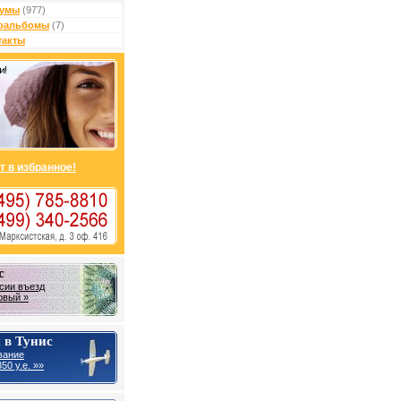
умы
(977)
оальбомы
(7)
такты
т в избранное!
с
сии въезд
овый »
 в Тунис
вание
50 у.е. »»