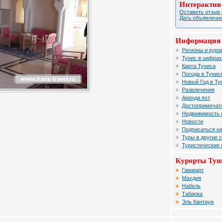
Интерактив
Оставить отзыв 
Дать объявление
Информация 
Регионы и куро
Тунис в цифрах
Карта Туниса
Погода в Тунис
Новый Год в Ту
Развлечения
Аренда яхт
Достопримечат
Недвижимость 
Новости
Подписаться на
Туры в другие 
Туристические
Курорты Тун
Гаммарт
Махдия
Набель
Табарка
Эль Кантауи