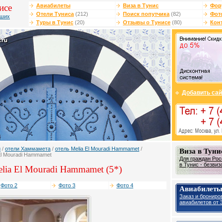
исе
Авиабилеты
Виза в Тунис
Фор
Отели Туниса
(212)
Поиск попутчика
(82)
Фот
чших
Туры в Тунис
(20)
Отзывы о Тунисе
(80)
Кон
Добавить сай
и
/
отели Хаммамета
/
отель Melia El Mouradi Hammamet
/
Виза в Туни
El Mouradi Hammamet
Для граждан Рос
в Тунис - безвиз
lia El Mouradi Hammamet (5*)
Фото 2
Фото 3
Фото 4
Авиабилеты
Заказ и брониро
авиабилетов от 3