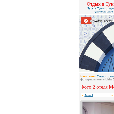
Отдых в Тун
Туры в Тунис от лу
туроператоров
Навигация
:
Тунис
/
отел
фотографии отеля Melia 
Фото 2 отеля Me
Фото 1