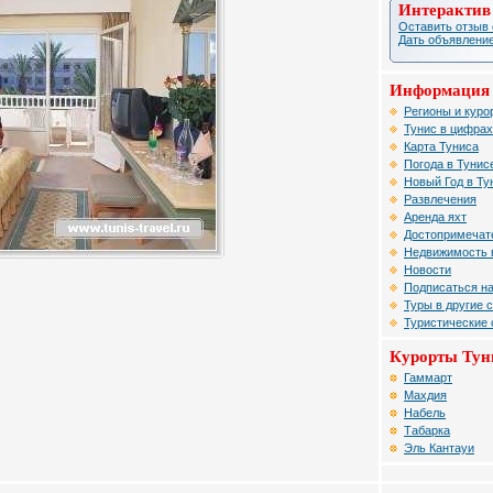
Интерактив
Оставить отзыв 
Дать объявление
Информация 
Регионы и куро
Тунис в цифрах
Карта Туниса
Погода в Тунис
Новый Год в Ту
Развлечения
Аренда яхт
Достопримечат
Недвижимость 
Новости
Подписаться на
Туры в другие 
Туристические
Курорты Тун
Гаммарт
Махдия
Набель
Табарка
Эль Кантауи