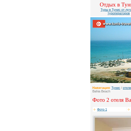
Отдых в Тун
Туры в Тунис от лу
туроператоров
Навигация
:
Тунис
/
отел
Bahia Beach
Фото 2 отеля Ba
Фото 1