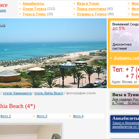
исе
Авиабилеты
Виза в Тунис
Фор
Отели Туниса
(212)
Поиск попутчика
(82)
Фот
чших
Туры в Тунис
(20)
Отзывы о Тунисе
(80)
Кон
Добавить сай
и
/
отели Хаммамета
/
отель Bahia Beach
/ фотографии отеля
Виза в Туни
Для граждан Рос
в Тунис - безвиз
hia Beach (4*)
Фото 2
Фото 3
Фото 4
Авиабилеты
Заказ и брониро
авиабилетов от 3