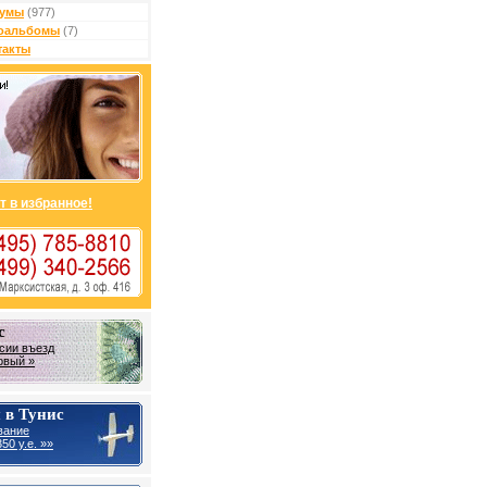
умы
(977)
оальбомы
(7)
такты
т в избранное!
с
сии въезд
овый »
 в Тунис
вание
50 у.е. »»