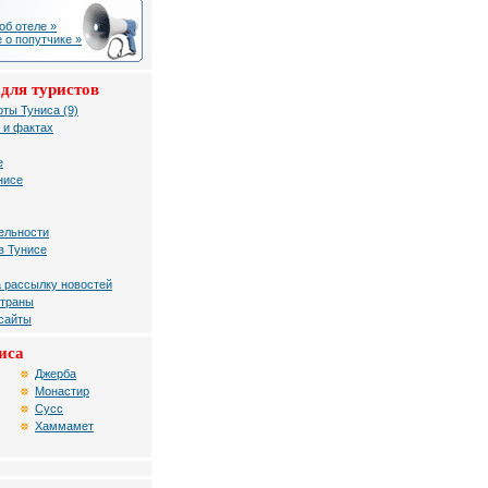
об отеле »
 о попутчике »
для туристов
рты Туниса (9)
 и фактах
е
нисе
ельности
в Тунисе
 рассылку новостей
страны
 сайты
иса
Джерба
Монастир
Сусc
Хаммамет