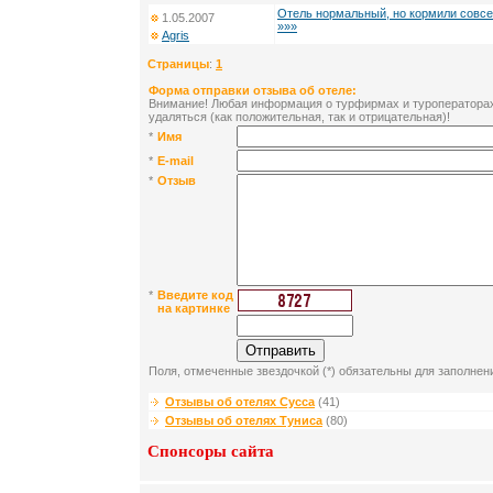
Отель нормальный, но кормили совсе
1.05.2007
»»»
Agris
Страницы
:
1
Форма отправки отзыва об отеле:
Внимание! Любая информация о турфирмах и туроператорах 
удаляться (как положительная, так и отрицательная)!
*
Имя
*
E-mail
*
Отзыв
*
Введите код
на картинке
Поля, отмеченные звездочкой (*) обязательны для заполнен
Отзывы об отелях Сусcа
(41)
Отзывы об отелях Туниса
(80)
Спонсоры сайта