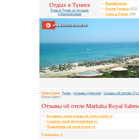
Отдых в Тунисе
Авиабилеты
Отели Туниса
(212)
Туры в Тунис от лучших
туроператоров
Туры в Тунис
(20)
Навигация
:
Тунис
/
отзывы туристов
/
отзывы об отелях Су
Royal Salem
Отзывы об отеле Marhaba Royal Salem 
Оставить свой отзыв об этом отеле »»
Создать свой фотоальбом »»
Подробнее об этом отеле »»
Страницы
:
1